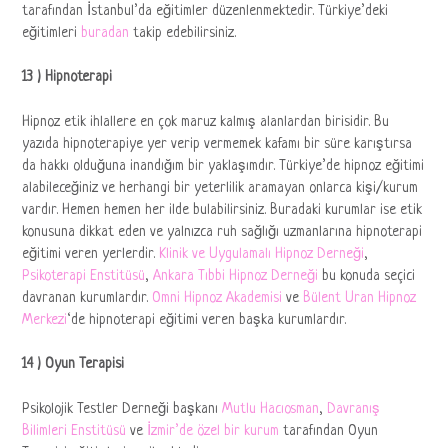
tarafından İstanbul’da eğitimler düzenlenmektedir. Türkiye’deki
eğitimleri
buradan
takip edebilirsiniz.
13 ) Hipnoterapi
Hipnoz etik ihlallere en çok maruz kalmış alanlardan birisidir. Bu
yazıda hipnoterapiye yer verip vermemek kafamı bir süre karıştırsa
da hakkı olduğuna inandığım bir yaklaşımdır. Türkiye’de hipnoz eğitimi
alabileceğiniz ve herhangi bir yeterlilik aramayan onlarca kişi/kurum
vardır. Hemen hemen her ilde bulabilirsiniz. Buradaki kurumlar ise etik
konusuna dikkat eden ve yalnızca ruh sağlığı uzmanlarına hipnoterapi
eğitimi veren yerlerdir.
Klinik ve Uygulamalı Hipnoz Derneği
,
Psikoterapi Enstitüsü
,
Ankara Tıbbi Hipnoz Derneği
bu konuda seçici
davranan kurumlardır.
Omni Hipnoz Akademisi
ve
Bülent Uran Hipnoz
Merkezi
‘de hipnoterapi eğitimi veren başka kurumlardır.
14 ) Oyun Terapisi
Psikolojik Testler Derneği başkanı
Mutlu Hacıosman
,
Davranış
Bilimleri Enstitüsü
ve
İzmir’de özel bir kurum
tarafından Oyun