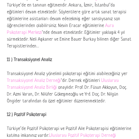
Türkiye’de en tanınan eğitmendir. Ankara, İzmir, İstanbul’da
eğitimleri devam etmektedir. Söylentilere göre artık sanat terapisi
eğitimlerine asistanları devam edecekmiş eğer sanslıysanız son
öğrencilerinden olabilirsiniz. Nevin Eracar eğitimlerine
Aura
Psikoterapi Merkezi
‘nde devam etmektedir. Eğitimler yaklaşık 4 yıl
sürmektedir. Neli Aşkaner ve Emine Bauer Burkay bilinen diğer Sanat
Terapistlerinden…
11 ) Transaksiyonel Analiz
Transaksiyonel Analiz yönelimli psikoterapi eğitimi alabileceğiniz yer
Transaksiyonel Analiz Derneği
‘dir. Dernek eğitimleri
Uluslarası
Transaksiyonel Analiz Birliği
onaylıdır. Prof. Dr. Füsun Akkoyun, Doç.
Dr. Azmi Varan, Dr. Nilüfer Gökeşmeoğlu ve Yrd. Doç. Dr. Nilgün
Öngider tarafından da özel eğitimler düzenlenmektedir.
12 ) Pozitif Psikoterapi
Türkiye’de Pozitif Psikoterapi ve Pozitif Aile Psikoterapisi eğitimlerine
katılma imkanınız vardır.
Uluslarası Pozitif Psikoterapi Derneği