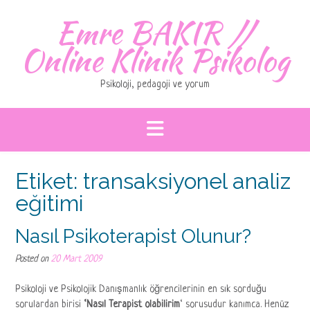
Skip
Emre BAKIR //
to
content
Online Klinik Psikolog
Psikoloji, pedagoji ve yorum
Etiket:
transaksiyonel analiz
eğitimi
Nasıl Psikoterapist Olunur?
Posted on
20 Mart 2009
Psikoloji ve Psikolojik Danışmanlık öğrencilerinin en sık sorduğu
sorulardan birisi
‘Nasıl Terapist olabilirim
‘ sorusudur kanımca. Henüz