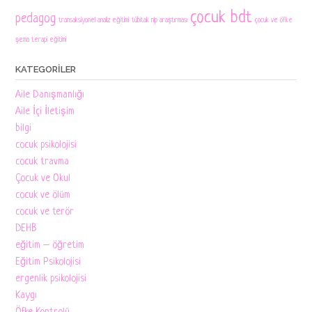
çocuk bdt
pedagog
transaksiyonel analiz eğitimi
tübitak nlp araştırması
çocuk ve öfke
şema terapi eğitimi
KATEGORILER
Aile Danışmanlığı
Aile İçi İletişim
bilgi
cocuk psikolojisi
cocuk travma
Çocuk ve Okul
cocuk ve ölüm
cocuk ve terör
DEHB
eğitim – öğretim
Eğitim Psikolojisi
ergenlik psikolojisi
Kaygı
Öfke Kontrolü