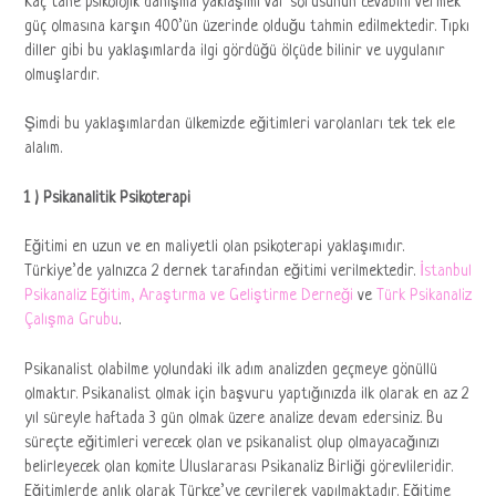
Kaç tane psikolojik danışma yaklaşımı var sorusunun cevabını vermek
güç olmasına karşın 400’ün üzerinde olduğu tahmin edilmektedir. Tıpkı
diller gibi bu yaklaşımlarda ilgi gördüğü ölçüde bilinir ve uygulanır
olmuşlardır.
Şimdi bu yaklaşımlardan ülkemizde eğitimleri varolanları tek tek ele
alalım.
1 ) Psikanalitik Psikoterapi
Eğitimi en uzun ve en maliyetli olan psikoterapi yaklaşımıdır.
Türkiye’de yalnızca 2 dernek tarafından eğitimi verilmektedir.
İstanbul
Psikanaliz Eğitim, Araştırma ve Geliştirme Derneği
ve
Türk Psikanaliz
Çalışma Grubu
.
Psikanalist olabilme yolundaki ilk adım analizden geçmeye gönüllü
olmaktır. Psikanalist olmak için başvuru yaptığınızda ilk olarak en az 2
yıl süreyle haftada 3 gün olmak üzere analize devam edersiniz. Bu
süreçte eğitimleri verecek olan ve psikanalist olup olmayacağınızı
belirleyecek olan komite Uluslararası Psikanaliz Birliği görevlileridir.
Eğitimlerde anlık olarak Türkçe’ye çevrilerek yapılmaktadır. Eğitime