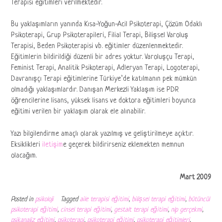
Terapisi eğitimleri verilmektedir.
Bu yaklaşımların yanında Kısa-Yoğun-Acil Psikoterapi, Çözüm Odaklı
Psikoterapi, Grup Psikoterapileri, Filial Terapi, Bilişsel Varoluş
Terapisi, Beden Psikoterapisi vb. eğitimler düzenlenmektedir.
Eğitimlerin bildirildiği düzenli bir adres yoktur. Varoluşçu Terapi,
Feminist Terapi, Analitik Psikoterapi, Adleryan Terapi, Logoterapi,
Davranışçı Terapi eğitimlerine Türkiye’de katılmanın pek mümkün
olmadığı yaklaşımlardır. Danışan Merkezli Yaklaşım ise PDR
öğrencilerine lisans, yüksek lisans ve doktora eğitimleri boyunca
eğitimi verilen bir yaklaşım olarak ele alınabilir.
Yazı bilgilendirme amaçlı olarak yazılmış ve geliştirilmeye açıktır.
Eksiklikleri
iletişim
e geçerek bildirirseniz eklemekten memnun
olacağım.
Mart 2009
Posted in
psikoloji
Tagged
aile terapisi eğitimi
,
bilişsel terapi eğitimi
,
bütüncül
psikoterapi eğitimi
,
cinsel terapi eğitimi
,
gestalt terapi eğitimi
,
nlp gerçekmi
,
psikanaliz eğitimi
,
psikoterapi
,
psikoterapi eğitimi
,
psikoterapi eğitimleri
,