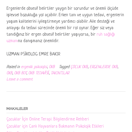
Ergenlerde obsesif belirtiler yaygın bir sorundur ve önemli ölçüde
işlevsel bozukluğa yol açabilir. Erken tanı ve uygun tedavi, ergenlerin
yaşam kalitelerini iyileştirmeye yardımcı olabilir. Aile desteği ve
anlayışı da tedavi sürecinde önemli bir rol oynar. Eğer siz veya
tanıdığınız bir ergen obsesif belirtiler yaşıyorsa, bir
ruh sağlığı
uzmanı
na danışmanız önemlidir.
UZMAN PSİKOLOG EMRE BAKIR
Posted in
ergenlik psikolojisi
,
OKB
Tagged
ÇOCUK OKB
,
ERGENLERDE OKB
,
OKB
,
OKB BDT
,
OKB TEDAVİSİ
,
TAKINTILAR
Leave a comment
MAKALELER
Çocuklar İçin Online Terapi: Bilgilendirme Rehberi
Çocuklar için Canlı Hayvanlara Bakmanın Psikolojik Etkileri