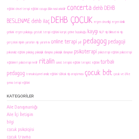
concerta
dehb
DEHB
eğitimi
cinsel terapi eğitimi
cocuga ölüm nasıl anlatilir
DEHB ÇOCUK
BESLENME
dehb ilaç
ergen cinselligi
ergen kimlik
kaygı
gelisimi
ergen psikologu
gestalt terapi eğitimi
karşıt gelme bozukluğu
NLP
nlp bilimsel mi
nlp
pedagog
online terapi
pedagoji
gerçekmi
nlpnin yararları
nlp yararlı mı
pdr
psikoterapi
psikanaliz eğitimi
psikolog
psikolojik danışma
psikolojik danışman
psikoterapi eğitimi
psikoterapi
ritalin
torbalı
eğitimleri
psikoterapi nedir
sanat terapisi eğitimi
terapist eğitimi
çocuk bdt
pedagog
transaksiyonel analiz eğitimi
tübitak nlp araştırması
çocuk ve öfke
şema terapi eğitimi
KATEGORILER
Aile Danışmanlığı
Aile İçi İletişim
bilgi
cocuk psikolojisi
cocuk travma