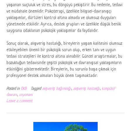
yaşanan suçluluk ve stres, bu döngüyü pekiştirir. Bu nedenle, tedavi
ve müdahale önemlidir. Psikoterapi, özellikle bilişsel-davranışçı
yaklaşımlar, dürtüleri kontrol altına almada ve olumsuz duyguları
yönetmede etkilidir. Ayrıca, destek grupları ve özellikle düşük benlik
saygısına odaklanan psikolojik yaklaşımlar da faydalıdır.
Sonuç olarak, alışveriş hastalığı, bireylerin yaşam kalitesini olumsuz
etkileyebilen önemli bir psikolojik sorun olup, erken tanı ve uygun
tedavi stratejileri ile kontrol altına alınabilir. Güncel araştırmalar, bu
bozukluğun tedavisinde çeşitli psikolojik ve davranışsal yaklaşımların
etkinliğini göstermektedir. Bireylerin, bu sorunla başa çıkmak için
profesyonel destek almaları büyük önem taşımaktadır.
Posted in
OKB
Tagged
alışveriş bağımlılığı
,
alışveriş hastalığı
,
kompülsif
davranı
,
onyomani
Leave a comment