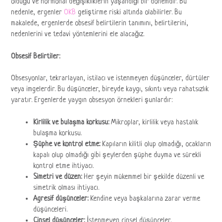
olduğu ve hormonal değişikliklerin yaşandığı bir dönemdir. Bu
nedenle, ergenler
OKB
geliştirme riski altında olabilirler. Bu
makalede, ergenlerde obsesif belirtilerin tanımını, belirtilerini,
nedenlerini ve tedavi yöntemlerini ele alacağız.
Obsesif Belirtiler:
Obsesyonlar, tekrarlayan, istilacı ve istenmeyen düşünceler, dürtüler
veya imgelerdir. Bu düşünceler, bireyde kaygı, sıkıntı veya rahatsızlık
yaratır. Ergenlerde yaygın obsesyon örnekleri şunlardır:
Kirlilik ve bulaşma korkusu:
Mikroplar, kirlilik veya hastalık
bulaşma korkusu.
Şüphe ve kontrol etme:
Kapıların kilitli olup olmadığı, ocakların
kapalı olup olmadığı gibi şeylerden şüphe duyma ve sürekli
kontrol etme ihtiyacı.
Simetri ve düzen:
Her şeyin mükemmel bir şekilde düzenli ve
simetrik olması ihtiyacı.
Agresif düşünceler:
Kendine veya başkalarına zarar verme
düşünceleri.
Cinsel düşünceler:
İstenmeyen cinsel düşünceler.