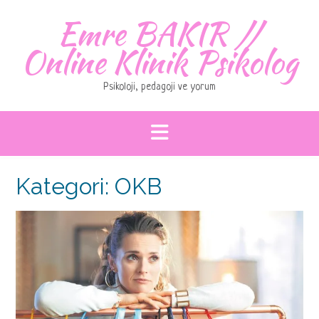
Skip
Emre BAKIR //
to
content
Online Klinik Psikolog
Psikoloji, pedagoji ve yorum
Kategori:
OKB