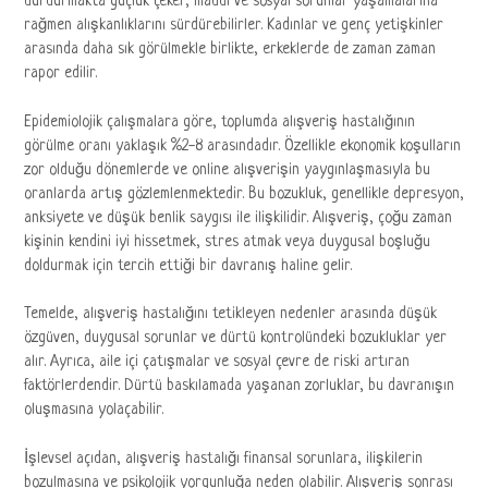
durdurmakta güçlük çeker, maddi ve sosyal sorunlar yaşamalarına
rağmen alışkanlıklarını sürdürebilirler. Kadınlar ve genç yetişkinler
arasında daha sık görülmekle birlikte, erkeklerde de zaman zaman
rapor edilir.
Epidemiolojik çalışmalara göre, toplumda alışveriş hastalığının
görülme oranı yaklaşık %2-8 arasındadır. Özellikle ekonomik koşulların
zor olduğu dönemlerde ve online alışverişin yaygınlaşmasıyla bu
oranlarda artış gözlemlenmektedir. Bu bozukluk, genellikle depresyon,
anksiyete ve düşük benlik saygısı ile ilişkilidir. Alışveriş, çoğu zaman
kişinin kendini iyi hissetmek, stres atmak veya duygusal boşluğu
doldurmak için tercih ettiği bir davranış haline gelir.
Temelde, alışveriş hastalığını tetikleyen nedenler arasında düşük
özgüven, duygusal sorunlar ve dürtü kontrolündeki bozukluklar yer
alır. Ayrıca, aile içi çatışmalar ve sosyal çevre de riski artıran
faktörlerdendir. Dürtü baskılamada yaşanan zorluklar, bu davranışın
oluşmasına yolaçabilir.
İşlevsel açıdan, alışveriş hastalığı finansal sorunlara, ilişkilerin
bozulmasına ve psikolojik yorgunluğa neden olabilir. Alışveriş sonrası