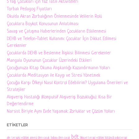
5 Yaş Çocukları için Yaz Tatili Aktiviteleri
Torbalı Pedagog Fiyatları
Okulda Akran Zorbalığının Önlenmesinde Velilerin Rolü
Çocuklara Boykot Konusunun Anlatılması
Savaş ve Çatışma Haberlerinden Çocukların Etkilenmesi
DEHB ve Telefon-Tablet Kullanımı: Çocuklar İçin Dikkat Edilmesi
Gerekenler
Çocuklarda DEHB ve Beslenme İlişkisi: Bilinmesi Gerekenler
Mangala Oyununun Çocuklar Üzerindeki Etkileri
Çocuğunuza Kitap Okuma Alışkanlığı Kazandırmanın Yolları
Çocuklarda Meditasyon ile Kaygı ve Stresi Yönetmek
Çocuğa Karşı Öfkeyi Nasıl Kontrol Edebilirim? Uygulama Önerileri ve
Stratejiler
Alışveriş Hastalığı (Kompulsif Alışveriş Bozukluğu): Kısa Bir
Değerlendirme
Narsist Biriyle Aynı Evde Yaşamak: Zorluklar ve Çözüm Yolları
ETIKETLER
bdt
aile terapisi eğitimi
annesi ölen cocuk
babası ölen cocuk
bilişsel terapi eğitimi
bütüncül psikoterapi