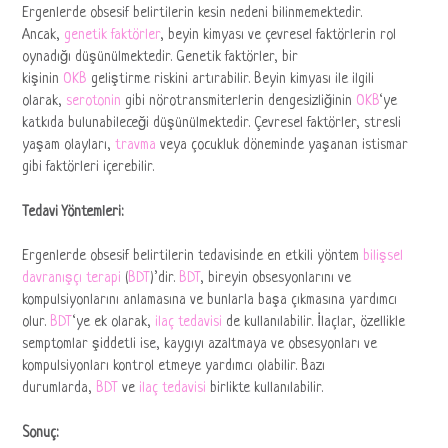
Ergenlerde obsesif belirtilerin kesin nedeni bilinmemektedir.
Ancak,
genetik faktörler
, beyin kimyası ve çevresel faktörlerin rol
oynadığı düşünülmektedir. Genetik faktörler, bir
kişinin
OKB
geliştirme riskini artırabilir. Beyin kimyası ile ilgili
olarak,
serotonin
gibi nörotransmiterlerin dengesizliğinin
OKB
‘ye
katkıda bulunabileceği düşünülmektedir. Çevresel faktörler, stresli
yaşam olayları,
travma
veya çocukluk döneminde yaşanan istismar
gibi faktörleri içerebilir.
Tedavi Yöntemleri:
Ergenlerde obsesif belirtilerin tedavisinde en etkili yöntem
bilişsel
davranışçı terapi
(
BDT
)’dir.
BDT
, bireyin obsesyonlarını ve
kompulsiyonlarını anlamasına ve bunlarla başa çıkmasına yardımcı
olur.
BDT
‘ye ek olarak,
ilaç tedavisi
de kullanılabilir. İlaçlar, özellikle
semptomlar şiddetli ise, kaygıyı azaltmaya ve obsesyonları ve
kompulsiyonları kontrol etmeye yardımcı olabilir. Bazı
durumlarda,
BDT
ve
ilaç tedavisi
birlikte kullanılabilir.
Sonuç: