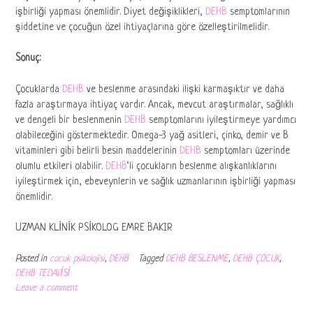
işbirliği yapması önemlidir. Diyet değişiklikleri,
DEHB
semptomlarının
şiddetine ve çocuğun özel ihtiyaçlarına göre özelleştirilmelidir.
Sonuç:
Çocuklarda
DEHB
ve beslenme arasındaki ilişki karmaşıktır ve daha
fazla araştırmaya ihtiyaç vardır. Ancak, mevcut araştırmalar, sağlıklı
ve dengeli bir beslenmenin
DEHB
semptomlarını iyileştirmeye yardımcı
olabileceğini göstermektedir. Omega-3 yağ asitleri, çinko, demir ve B
vitaminleri gibi belirli besin maddelerinin
DEHB
semptomları üzerinde
olumlu etkileri olabilir.
DEHB
‘li çocukların beslenme alışkanlıklarını
iyileştirmek için, ebeveynlerin ve sağlık uzmanlarının işbirliği yapması
önemlidir.
UZMAN KLİNİK PSİKOLOG EMRE BAKIR
Posted in
cocuk psikolojisi
,
DEHB
Tagged
DEHB BESLENME
,
DEHB ÇOCUK
,
DEHB TEDAVİSİ
Leave a comment