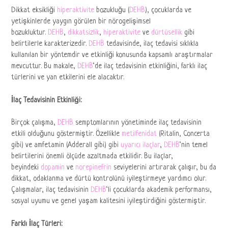
Dikkat eksikliği
hiperaktivite
bozukluğu (
DEHB
), çocuklarda ve
yetişkinlerde yaygın görülen bir nörogelişimsel
bozukluktur.
DEHB
,
dikkatsizlik
,
hiperaktivite
ve
dürtüsellik
gibi
belirtilerle karakterizedir.
DEHB
tedavisinde, ilaç tedavisi sıklıkla
kullanılan bir yöntemdir ve etkinliği konusunda kapsamlı araştırmalar
mevcuttur. Bu makale,
DEHB
‘de ilaç tedavisinin etkinliğini, farklı ilaç
türlerini ve yan etkilerini ele alacaktır.
İlaç Tedavisinin Etkinliği:
Birçok çalışma,
DEHB
semptomlarının yönetiminde ilaç tedavisinin
etkili olduğunu göstermiştir. Özellikle
metilfenidat
(Ritalin, Concerta
gibi) ve amfetamin (Adderall gibi) gibi
uyarıcı ilaçlar
,
DEHB
‘nin temel
belirtilerini önemli ölçüde azaltmada etkilidir. Bu ilaçlar,
beyindeki
dopamin
ve
norepinefrin
seviyelerini artırarak çalışır, bu da
dikkat, odaklanma ve dürtü kontrolünü iyileştirmeye yardımcı olur.
Çalışmalar, ilaç tedavisinin
DEHB
‘li çocuklarda akademik performansı,
sosyal uyumu ve genel yaşam kalitesini iyileştirdiğini göstermiştir.
Farklı İlaç Türleri: