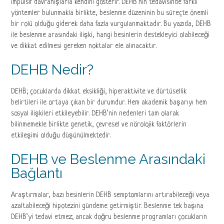
impulsif davranışlarla kendini gösterir. DEHB’nin tedavisinde farklı
yöntemler bulunmakla birlikte, beslenme düzeninin bu süreçte önemli
bir rolü olduğu giderek daha fazla vurgulanmaktadır. Bu yazıda, DEHB
ile beslenme arasındaki ilişki, hangi besinlerin destekleyici olabileceği
ve dikkat edilmesi gereken noktalar ele alınacaktır.
DEHB Nedir?
DEHB; çocuklarda dikkat eksikliği, hiperaktivite ve dürtüsellik
belirtileri ile ortaya çıkan bir durumdur. Hem akademik başarıyı hem
sosyal ilişkileri etkileyebilir. DEHB’nin nedenleri tam olarak
bilinmemekle birlikte genetik, çevresel ve nörolojik faktörlerin
etkileşimi olduğu düşünülmektedir.
DEHB ve Beslenme Arasındaki
Bağlantı
Araştırmalar, bazı besinlerin DEHB semptomlarını artırabileceği veya
azaltabileceği hipotezini gündeme getirmiştir. Beslenme tek başına
DEHB’yi tedavi etmez; ancak doğru beslenme programları çocukların