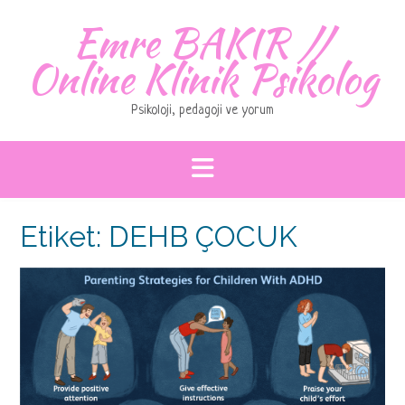
Skip
Emre BAKIR //
to
content
Online Klinik Psikolog
Psikoloji, pedagoji ve yorum
Etiket:
DEHB ÇOCUK