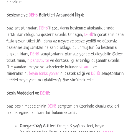
alacaktır.
Beslenme ve
DEHB
Belirtileri Arasındaki İlişki:
Bazı araştırmalar,
DEHB
‘li çocukların beslenme alışkanlıklarında
farklılıklar olduğunu göstermektedir. Örneğin,
DEHB
‘li çocukların daha
fazla şeker tükettiği, daha az meyve ve sebze yediği ve düzensiz
beslenme alışkanlıklarına sahip olduğu bulunmuştur. Bu beslenme
alışkanlıkları,
DEHB
semptomlarını olumsuz yönde etkileyebilir. Şeker
tüketiminin,
hiperaktivite
ve dürtüselliği artırdığı düşünülmektedir.
Öte yandan, meyve ve sebzelerde bulunan
vitamin
ve
minerallerin,
beyin fonksiyonları
nı desteklediği ve
DEHB
semptomlarını
hafifletmeye yardımcı olabileceği öne sürülmektedir.
Besin Maddeleri ve
DEHB
:
Bazı besin maddelerinin
DEHB
semptomları üzerinde olumlu etkileri
olabileceğine dair kanıtlar bulunmaktadır:
Omega-3 Yağ Asitleri:
Omega-3 yağ asitleri, beyin