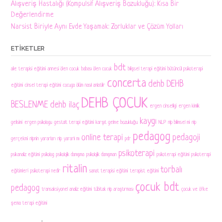
Alışveriş Hastalığı (Kompulsif Alışveriş Bozukluğu): Kısa Bir
Değerlendirme
Narsist Biriyle Aynı Evde Yaşamak: Zorluklar ve Çözüm Yolları
ETIKETLER
bdt
aile terapisi eğitimi
annesi ölen cocuk
babası ölen cocuk
bilişsel terapi eğitimi
bütüncül psikoterapi
concerta
dehb
DEHB
eğitimi
cinsel terapi eğitimi
cocuga ölüm nasıl anlatilir
DEHB ÇOCUK
BESLENME
dehb ilaç
ergen cinselligi
ergen kimlik
kaygı
gelisimi
ergen psikologu
gestalt terapi eğitimi
karşıt gelme bozukluğu
NLP
nlp bilimsel mi
nlp
pedagog
online terapi
pedagoji
gerçekmi
nlpnin yararları
nlp yararlı mı
pdr
psikoterapi
psikanaliz eğitimi
psikolog
psikolojik danışma
psikolojik danışman
psikoterapi eğitimi
psikoterapi
ritalin
torbalı
eğitimleri
psikoterapi nedir
sanat terapisi eğitimi
terapist eğitimi
çocuk bdt
pedagog
transaksiyonel analiz eğitimi
tübitak nlp araştırması
çocuk ve öfke
şema terapi eğitimi