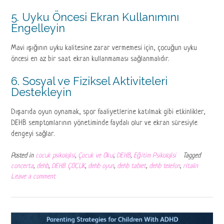
5. Uyku Öncesi Ekran Kullanımını
Engelleyin
Mavi ışığının uyku kalitesine zarar vermemesi için, çocuğun uyku
öncesi en az bir saat ekran kullanmaması sağlanmalıdır.
6. Sosyal ve Fiziksel Aktiviteleri
Destekleyin
Dışarıda oyun oynamak, spor faaliyetlerine katılmak gibi etkinlikler,
DEHB semptomlarının yönetiminde faydalı olur ve ekran süresiyle
dengeyi sağlar.
Posted in
cocuk psikolojisi
,
Çocuk ve Okul
,
DEHB
,
Eğitim Psikolojisi
Tagged
concerta
,
dehb
,
DEHB ÇOCUK
,
dehb oyun
,
dehb tablet
,
dehb telefon
,
ritalin
Leave a comment