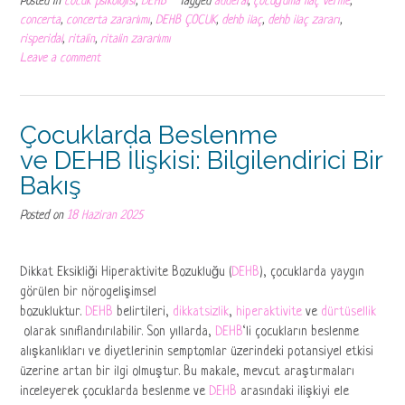
Posted in
cocuk psikolojisi
,
DEHB
Tagged
adderal
,
çocuğuma ilaç verme
,
concerta
,
concerta zararlımı
,
DEHB ÇOCUK
,
dehb ilaç
,
dehb ilaç zararı
,
risperidal
,
ritalin
,
ritalin zararlımı
Leave a comment
Çocuklarda Beslenme
ve DEHB İlişkisi: Bilgilendirici Bir
Bakış
Posted on
18 Haziran 2025
Dikkat Eksikliği Hiperaktivite Bozukluğu (
DEHB
), çocuklarda yaygın
görülen bir nörogelişimsel
bozukluktur.
DEHB
belirtileri,
dikkatsizlik
,
hiperaktivite
ve
dürtüsellik
olarak sınıflandırılabilir. Son yıllarda,
DEHB
‘li çocukların beslenme
alışkanlıkları ve diyetlerinin semptomlar üzerindeki potansiyel etkisi
üzerine artan bir ilgi olmuştur. Bu makale, mevcut araştırmaları
inceleyerek çocuklarda beslenme ve
DEHB
arasındaki ilişkiyi ele