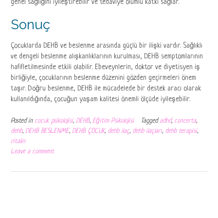
genel sağlığını iyileştirebilir ve tedaviye olumlu katkı sağlar.
Sonuç
Çocuklarda DEHB ve beslenme arasında güçlü bir ilişki vardır. Sağlıklı
ve dengeli beslenme alışkanlıklarının kurulması, DEHB semptomlarının
hafifletilmesinde etkili olabilir. Ebeveynlerin, doktor ve diyetisyen iş
birliğiyle, çocuklarının beslenme düzenini gözden geçirmeleri önem
taşır. Doğru beslenme, DEHB ile mücadelede bir destek aracı olarak
kullanıldığında, çocuğun yaşam kalitesi önemli ölçüde iyileşebilir.
Posted in
cocuk psikolojisi
,
DEHB
,
Eğitim Psikolojisi
Tagged
adhd
,
concerta
,
dehb
,
DEHB BESLENME
,
DEHB ÇOCUK
,
dehb ilaç
,
dehb ilaçları
,
dehb terapisi
,
ritalin
Leave a comment