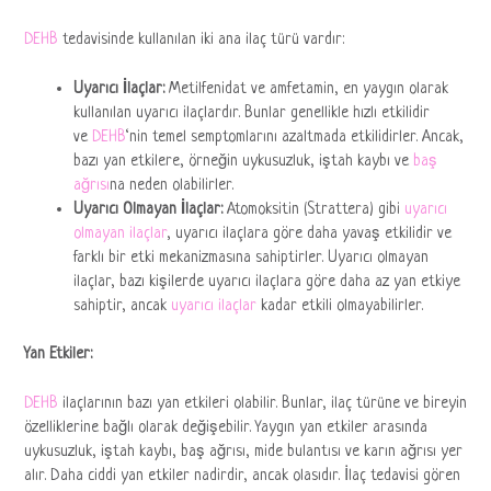
DEHB
tedavisinde kullanılan iki ana ilaç türü vardır:
Uyarıcı İlaçlar:
Metilfenidat ve amfetamin, en yaygın olarak
kullanılan uyarıcı ilaçlardır. Bunlar genellikle hızlı etkilidir
ve
DEHB
‘nin temel semptomlarını azaltmada etkilidirler. Ancak,
bazı yan etkilere, örneğin uykusuzluk, iştah kaybı ve
baş
ağrısı
na neden olabilirler.
Uyarıcı Olmayan İlaçlar:
Atomoksitin (Strattera) gibi
uyarıcı
olmayan ilaçlar
, uyarıcı ilaçlara göre daha yavaş etkilidir ve
farklı bir etki mekanizmasına sahiptirler. Uyarıcı olmayan
ilaçlar, bazı kişilerde uyarıcı ilaçlara göre daha az yan etkiye
sahiptir, ancak
uyarıcı ilaçlar
kadar etkili olmayabilirler.
Yan Etkiler:
DEHB
ilaçlarının bazı yan etkileri olabilir. Bunlar, ilaç türüne ve bireyin
özelliklerine bağlı olarak değişebilir. Yaygın yan etkiler arasında
uykusuzluk, iştah kaybı, baş ağrısı, mide bulantısı ve karın ağrısı yer
alır. Daha ciddi yan etkiler nadirdir, ancak olasıdır. İlaç tedavisi gören