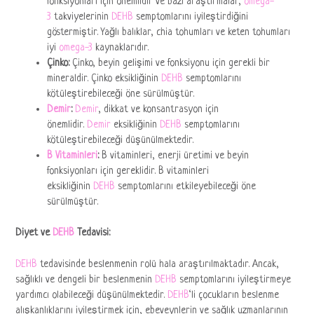
fonksiyonları için önemlidir ve bazı araştırmalar,
omega-
3
takviyelerinin
DEHB
semptomlarını iyileştirdiğini
göstermiştir. Yağlı balıklar, chia tohumları ve keten tohumları
iyi
omega-3
kaynaklarıdır.
Çinko:
Çinko, beyin gelişimi ve fonksiyonu için gerekli bir
mineraldir. Çinko eksikliğinin
DEHB
semptomlarını
kötüleştirebileceği öne sürülmüştür.
Demir
:
Demir
, dikkat ve konsantrasyon için
önemlidir.
Demir
eksikliğinin
DEHB
semptomlarını
kötüleştirebileceği düşünülmektedir.
B Vitaminleri
:
B vitaminleri, enerji üretimi ve beyin
fonksiyonları için gereklidir. B vitaminleri
eksikliğinin
DEHB
semptomlarını etkileyebileceği öne
sürülmüştür.
Diyet ve
DEHB
Tedavisi:
DEHB
tedavisinde beslenmenin rolü hala araştırılmaktadır. Ancak,
sağlıklı ve dengeli bir beslenmenin
DEHB
semptomlarını iyileştirmeye
yardımcı olabileceği düşünülmektedir.
DEHB
‘li çocukların beslenme
alışkanlıklarını iyileştirmek için, ebeveynlerin ve sağlık uzmanlarının