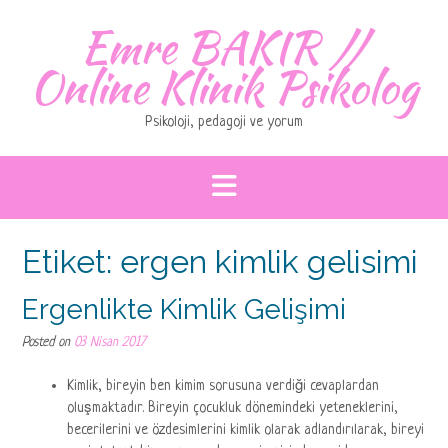
Skip
Emre BAKIR //
to
content
Online Klinik Psikolog
Psikoloji, pedagoji ve yorum
Etiket:
ergen kimlik gelisimi
Ergenlikte Kimlik Gelişimi
Posted on
03 Nisan 2017
Kimlik, bireyin ben kimim sorusuna verdiği cevaplardan
oluşmaktadır. Bireyin çocukluk dönemindeki yeteneklerini,
becerilerini ve özdesimlerini kimlik olarak adlandırılarak, bireyi