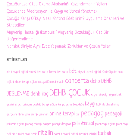
Çocuğunuza Kitap Okuma Alışkanlığı Kazandırmanın Yolları
Çocuklarda Meditasyon ile Kaygı ve Stresi Yönetmek
Çocuğa Karşı Öfkeyi Nasıl Kontrol Edebilirim? Uygulama Önerileri ve
Stratejiler
Alışveriş Hastalığı (Kompulsif Alışveriş Bozukluğu): Kısa Bir
Değerlendirme
Narsist Biriyle Aynı Evde Yaşamak: Zorluklar ve Çözüm Yolları
ETIKETLER
bdt
aile terapisi eğitimi
annesi ölen cocuk
babası ölen cocuk
bilişsel terapi eğitimi
bütüncül psikoterapi
concerta
dehb
DEHB
eğitimi
cinsel terapi eğitimi
cocuga ölüm nasıl anlatilir
DEHB ÇOCUK
BESLENME
dehb ilaç
ergen cinselligi
ergen kimlik
kaygı
gelisimi
ergen psikologu
gestalt terapi eğitimi
karşıt gelme bozukluğu
NLP
nlp bilimsel mi
nlp
pedagog
online terapi
pedagoji
gerçekmi
nlpnin yararları
nlp yararlı mı
pdr
psikoterapi
psikanaliz eğitimi
psikolog
psikolojik danışma
psikolojik danışman
psikoterapi eğitimi
psikoterapi
ritalin
torbalı
eğitimleri
psikoterapi nedir
sanat terapisi eğitimi
terapist eğitimi