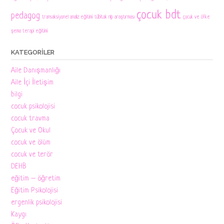
çocuk bdt
pedagog
transaksiyonel analiz eğitimi
tübitak nlp araştırması
çocuk ve öfke
şema terapi eğitimi
KATEGORILER
Aile Danışmanlığı
Aile İçi İletişim
bilgi
cocuk psikolojisi
cocuk travma
Çocuk ve Okul
cocuk ve ölüm
cocuk ve terör
DEHB
eğitim – öğretim
Eğitim Psikolojisi
ergenlik psikolojisi
Kaygı