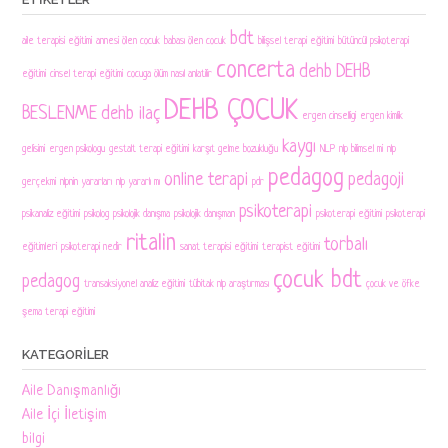
bdt
aile terapisi eğitimi
annesi ölen cocuk
babası ölen cocuk
bilişsel terapi eğitimi
bütüncül psikoterapi
concerta
dehb
DEHB
eğitimi
cinsel terapi eğitimi
cocuga ölüm nasıl anlatilir
DEHB ÇOCUK
BESLENME
dehb ilaç
ergen cinselligi
ergen kimlik
kaygı
gelisimi
ergen psikologu
gestalt terapi eğitimi
karşıt gelme bozukluğu
NLP
nlp bilimsel mi
nlp
pedagog
online terapi
pedagoji
gerçekmi
nlpnin yararları
nlp yararlı mı
pdr
psikoterapi
psikanaliz eğitimi
psikolog
psikolojik danışma
psikolojik danışman
psikoterapi eğitimi
psikoterapi
ritalin
torbalı
eğitimleri
psikoterapi nedir
sanat terapisi eğitimi
terapist eğitimi
çocuk bdt
pedagog
transaksiyonel analiz eğitimi
tübitak nlp araştırması
çocuk ve öfke
şema terapi eğitimi
KATEGORILER
Aile Danışmanlığı
Aile İçi İletişim
bilgi