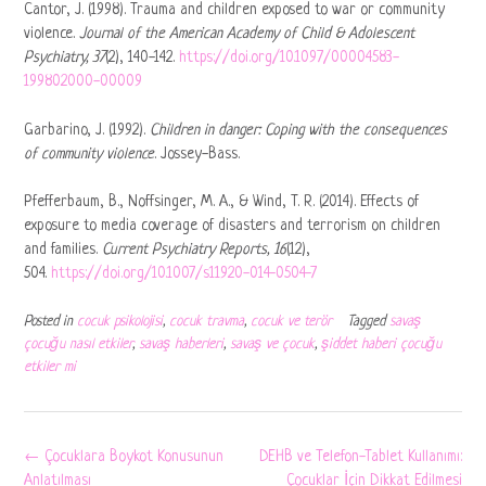
Cantor, J. (1998). Trauma and children exposed to war or community
violence.
Journal of the American Academy of Child & Adolescent
Psychiatry, 37
(2), 140-142.
https://doi.org/10.1097/00004583-
199802000-00009
Garbarino, J. (1992).
Children in danger: Coping with the consequences
of community violence
. Jossey-Bass.
Pfefferbaum, B., Noffsinger, M. A., & Wind, T. R. (2014). Effects of
exposure to media coverage of disasters and terrorism on children
and families.
Current Psychiatry Reports, 16
(12),
504.
https://doi.org/10.1007/s11920-014-0504-7
Posted in
cocuk psikolojisi
,
cocuk travma
,
cocuk ve terör
Tagged
savaş
çocuğu nasıl etkiler
,
savaş haberleri
,
savaş ve çocuk
,
şiddet haberi çocuğu
etkiler mi
Post
←
Çocuklara Boykot Konusunun
DEHB ve Telefon-Tablet Kullanımı:
navigation
Anlatılması
Çocuklar İçin Dikkat Edilmesi