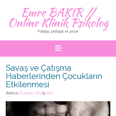
Skip
Emre BAKIR //
to
content
Online Klinik Psikolog
Psikoloji, pedagoji ve yorum
Savaş ve Çatışma
Haberlerinden Çocukların
Etkilenmesi
Posted on
25 Haziran 2025
by
Emre