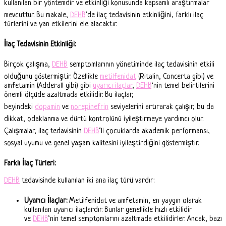
kullanılan bir yöntemdir ve etkinliği konusunda kapsamlı araştırmalar
mevcuttur. Bu makale,
DEHB
‘de ilaç tedavisinin etkinliğini, farklı ilaç
türlerini ve yan etkilerini ele alacaktır.
İlaç Tedavisinin Etkinliği:
Birçok çalışma,
DEHB
semptomlarının yönetiminde ilaç tedavisinin etkili
olduğunu göstermiştir. Özellikle
metilfenidat
(Ritalin, Concerta gibi) ve
amfetamin (Adderall gibi) gibi
uyarıcı ilaçlar
,
DEHB
‘nin temel belirtilerini
önemli ölçüde azaltmada etkilidir. Bu ilaçlar,
beyindeki
dopamin
ve
norepinefrin
seviyelerini artırarak çalışır, bu da
dikkat, odaklanma ve dürtü kontrolünü iyileştirmeye yardımcı olur.
Çalışmalar, ilaç tedavisinin
DEHB
‘li çocuklarda akademik performansı,
sosyal uyumu ve genel yaşam kalitesini iyileştirdiğini göstermiştir.
Farklı İlaç Türleri:
DEHB
tedavisinde kullanılan iki ana ilaç türü vardır:
Uyarıcı İlaçlar:
Metilfenidat ve amfetamin, en yaygın olarak
kullanılan uyarıcı ilaçlardır. Bunlar genellikle hızlı etkilidir
ve
DEHB
‘nin temel semptomlarını azaltmada etkilidirler. Ancak, bazı