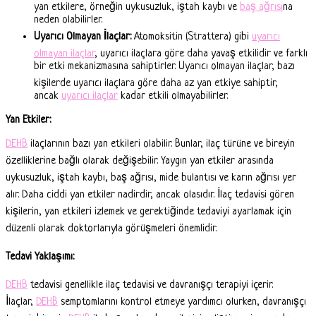
yan etkilere, örneğin uykusuzluk, iştah kaybı ve
baş ağrısı
na
neden olabilirler.
Uyarıcı Olmayan İlaçlar:
Atomoksitin (Strattera) gibi
uyarıcı
olmayan ilaçlar
, uyarıcı ilaçlara göre daha yavaş etkilidir ve farklı
bir etki mekanizmasına sahiptirler. Uyarıcı olmayan ilaçlar, bazı
kişilerde uyarıcı ilaçlara göre daha az yan etkiye sahiptir,
ancak
uyarıcı ilaçlar
kadar etkili olmayabilirler.
Yan Etkiler:
DEHB
ilaçlarının bazı yan etkileri olabilir. Bunlar, ilaç türüne ve bireyin
özelliklerine bağlı olarak değişebilir. Yaygın yan etkiler arasında
uykusuzluk, iştah kaybı, baş ağrısı, mide bulantısı ve karın ağrısı yer
alır. Daha ciddi yan etkiler nadirdir, ancak olasıdır. İlaç tedavisi gören
kişilerin, yan etkileri izlemek ve gerektiğinde tedaviyi ayarlamak için
düzenli olarak doktorlarıyla görüşmeleri önemlidir.
Tedavi Yaklaşımı:
DEHB
tedavisi genellikle ilaç tedavisi ve davranışçı terapiyi içerir.
İlaçlar,
DEHB
semptomlarını kontrol etmeye yardımcı olurken, davranışçı