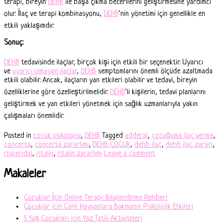
terapi, bireyin
DEHB
ile başa çıkma becerilerini geliştirmesine yardımcı
olur. İlaç ve terapi kombinasyonu,
DEHB
‘nin yönetimi için genellikle en
etkili yaklaşımdır.
Sonuç:
DEHB
tedavisinde ilaçlar, birçok kişi için etkili bir seçenektir. Uyarıcı
ve
uyarıcı olmayan ilaçlar
,
DEHB
semptomlarını önemli ölçüde azaltmada
etkili olabilir. Ancak, ilaçların yan etkileri olabilir ve tedavi, bireyin
özelliklerine göre özelleştirilmelidir.
DEHB
‘li kişilerin, tedavi planlarını
geliştirmek ve yan etkileri yönetmek için sağlık uzmanlarıyla yakın
çalışmaları önemlidir.
Posted in
cocuk psikolojisi
,
DEHB
Tagged
adderal
,
çocuğuma ilaç verme
,
concerta
,
concerta zararlımı
,
DEHB ÇOCUK
,
dehb ilaç
,
dehb ilaç zararı
,
risperidal
,
ritalin
,
ritalin zararlımı
Leave a comment
Makaleler
Çocuklar İçin Online Terapi: Bilgilendirme Rehberi
Çocuklar için Canlı Hayvanlara Bakmanın Psikolojik Etkileri
5 Yaş Çocukları için Yaz Tatili Aktiviteleri