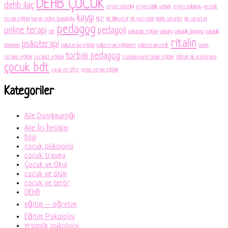
DEHB ÇOCUK
dehb ilaç
ergen cinselligi
ergen kimlik gelisimi
ergen psikologu
gestalt
kaygı
terapi eğitimi
karşıt gelme bozukluğu
NLP
nlp bilimsel mi
nlp gerçekmi
nlpnin yararları
nlp yararlı mı
pedagog
online terapi
pedagoji
pdr
psikanaliz eğitimi
psikolog
psikolojik danışma
psikolojik
ritalin
psikoterapi
danışman
psikoterapi eğitimi
psikoterapi eğitimleri
psikoterapi nedir
sanat
torbalı pedagog
terapisi eğitimi
terapist eğitimi
transaksiyonel analiz eğitimi
tübitak nlp araştırması
çocuk bdt
çocuk ve öfke
şema terapi eğitimi
Kategoriler
Aile Danışmanlığı
Aile İçi İletişim
bilgi
cocuk psikolojisi
cocuk travma
Çocuk ve Okul
cocuk ve ölüm
cocuk ve terör
DEHB
eğitim – öğretim
Eğitim Psikolojisi
ergenlik psikolojisi