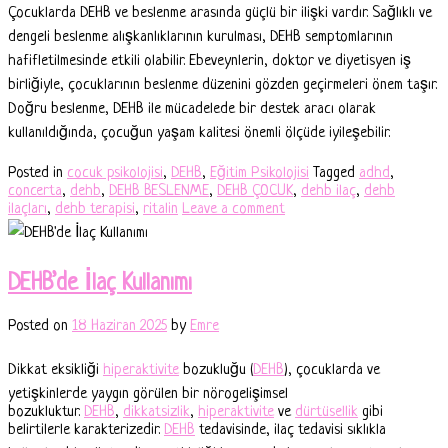
Çocuklarda DEHB ve beslenme arasında güçlü bir ilişki vardır. Sağlıklı ve
dengeli beslenme alışkanlıklarının kurulması, DEHB semptomlarının
hafifletilmesinde etkili olabilir. Ebeveynlerin, doktor ve diyetisyen iş
birliğiyle, çocuklarının beslenme düzenini gözden geçirmeleri önem taşır.
Doğru beslenme, DEHB ile mücadelede bir destek aracı olarak
kullanıldığında, çocuğun yaşam kalitesi önemli ölçüde iyileşebilir.
Posted in
cocuk psikolojisi
,
DEHB
,
Eğitim Psikolojisi
Tagged
adhd
,
concerta
,
dehb
,
DEHB BESLENME
,
DEHB ÇOCUK
,
dehb ilaç
,
dehb
ilaçları
,
dehb terapisi
,
ritalin
Leave a comment
DEHB’de İlaç Kullanımı
Posted on
18 Haziran 2025
by
Emre
Dikkat eksikliği
hiperaktivite
bozukluğu (
DEHB
), çocuklarda ve
yetişkinlerde yaygın görülen bir nörogelişimsel
bozukluktur.
DEHB
,
dikkatsizlik
,
hiperaktivite
ve
dürtüsellik
gibi
belirtilerle karakterizedir.
DEHB
tedavisinde, ilaç tedavisi sıklıkla