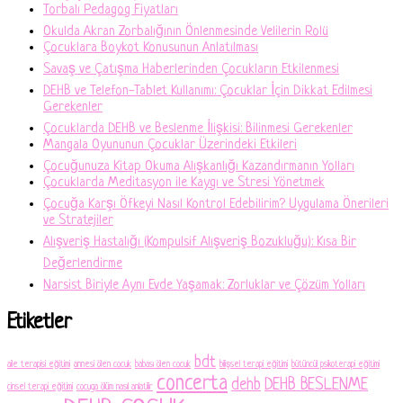
Torbalı Pedagog Fiyatları
Okulda Akran Zorbalığının Önlenmesinde Velilerin Rolü
Çocuklara Boykot Konusunun Anlatılması
Savaş ve Çatışma Haberlerinden Çocukların Etkilenmesi
DEHB ve Telefon-Tablet Kullanımı: Çocuklar İçin Dikkat Edilmesi
Gerekenler
Çocuklarda DEHB ve Beslenme İlişkisi: Bilinmesi Gerekenler
Mangala Oyununun Çocuklar Üzerindeki Etkileri
Çocuğunuza Kitap Okuma Alışkanlığı Kazandırmanın Yolları
Çocuklarda Meditasyon ile Kaygı ve Stresi Yönetmek
Çocuğa Karşı Öfkeyi Nasıl Kontrol Edebilirim? Uygulama Önerileri
ve Stratejiler
Alışveriş Hastalığı (Kompulsif Alışveriş Bozukluğu): Kısa Bir
Değerlendirme
Narsist Biriyle Aynı Evde Yaşamak: Zorluklar ve Çözüm Yolları
Etiketler
bdt
aile terapisi eğitimi
annesi ölen cocuk
babası ölen cocuk
bilişsel terapi eğitimi
bütüncül psikoterapi eğitimi
concerta
dehb
DEHB BESLENME
cinsel terapi eğitimi
cocuga ölüm nasıl anlatilir