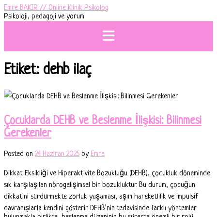
Skip
Emre BAKIR // Online Klinik Psikolog
to
Psikoloji, pedagoji ve yorum
content
Etiket:
dehb ilaç
Çocuklarda DEHB ve Beslenme İlişkisi: Bilinmesi
Gerekenler
Posted on
24 Haziran 2025
by
Emre
Dikkat Eksikliği ve Hiperaktivite Bozukluğu (DEHB), çocukluk döneminde
sık karşılaşılan nörogelişimsel bir bozukluktur. Bu durum, çocuğun
dikkatini sürdürmekte zorluk yaşaması, aşırı hareketlilik ve impulsif
davranışlarla kendini gösterir. DEHB’nin tedavisinde farklı yöntemler