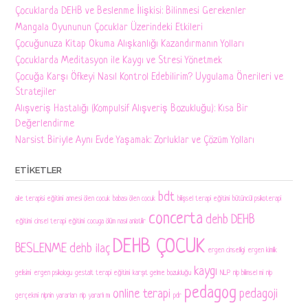
Çocuklarda DEHB ve Beslenme İlişkisi: Bilinmesi Gerekenler
Mangala Oyununun Çocuklar Üzerindeki Etkileri
Çocuğunuza Kitap Okuma Alışkanlığı Kazandırmanın Yolları
Çocuklarda Meditasyon ile Kaygı ve Stresi Yönetmek
Çocuğa Karşı Öfkeyi Nasıl Kontrol Edebilirim? Uygulama Önerileri ve
Stratejiler
Alışveriş Hastalığı (Kompulsif Alışveriş Bozukluğu): Kısa Bir
Değerlendirme
Narsist Biriyle Aynı Evde Yaşamak: Zorluklar ve Çözüm Yolları
ETIKETLER
bdt
aile terapisi eğitimi
annesi ölen cocuk
babası ölen cocuk
bilişsel terapi eğitimi
bütüncül psikoterapi
concerta
dehb
DEHB
eğitimi
cinsel terapi eğitimi
cocuga ölüm nasıl anlatilir
DEHB ÇOCUK
BESLENME
dehb ilaç
ergen cinselligi
ergen kimlik
kaygı
gelisimi
ergen psikologu
gestalt terapi eğitimi
karşıt gelme bozukluğu
NLP
nlp bilimsel mi
nlp
pedagog
online terapi
pedagoji
gerçekmi
nlpnin yararları
nlp yararlı mı
pdr