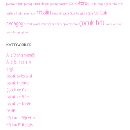
psikoterapi
psikanaliz eğitimi
psikolog
psikolojik danışma
psikolojik danışman
psikoterapi eğitimi
psikoterapi
ritalin
torbalı
eğitimleri
psikoterapi nedir
sanat terapisi eğitimi
terapist eğitimi
çocuk bdt
pedagog
transaksiyonel analiz eğitimi
tübitak nlp araştırması
çocuk ve öfke
şema terapi eğitimi
KATEGORILER
Aile Danışmanlığı
Aile İçi İletişim
bilgi
cocuk psikolojisi
cocuk travma
Çocuk ve Okul
cocuk ve ölüm
cocuk ve terör
DEHB
eğitim – öğretim
Eğitim Psikolojisi