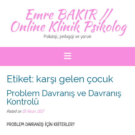
Skip
Emre BAKIR //
to
content
Online Klinik Psikolog
Psikoloji, pedagoji ve yorum
Etiket:
karşı gelen çocuk
Problem Davranış ve Davranış
Kontrolü
Posted on
03 Nisan 2017
PROBLEM DAVRANIŞ İÇİN KRİTERLER?